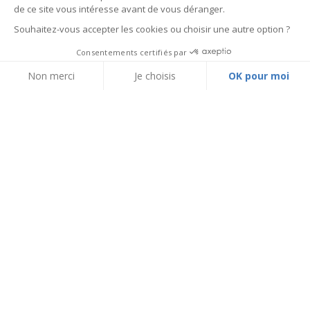
de ce site vous intéresse avant de vous déranger.
Souhaitez-vous accepter les cookies ou choisir une autre option ?
Consentements certifiés par
Non merci
Je choisis
OK pour moi
Axeptio consent
Plateforme de Gestion du Consentement : Personnalisez vos Options
Notre plateforme vous permet d'adapter et de gérer vos paramètres de 